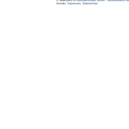
© 1999-2026
nu Datenautomaten GmbH - Automatisierte int
Kontakt
,
Impressum
,
Datenschutz