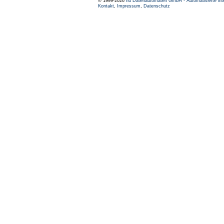
© 1999-2026
nu Datenautomaten GmbH - Automatisierte int
Kontakt
,
Impressum
,
Datenschutz