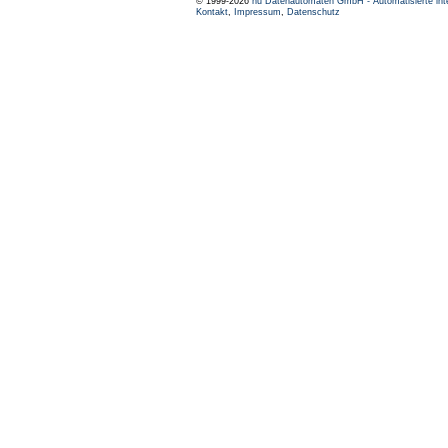
© 1999-2026
nu Datenautomaten GmbH - Automatisierte int
Kontakt
,
Impressum
,
Datenschutz