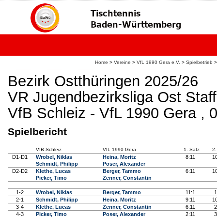
Home
>
Vereine
>
VfL 1990 Gera e.V.
>
Spielbetrieb
>
Bezirk Ostthüringen 2025/26
VR Jugendbezirksliga Ost Staff
VfB Schleiz - VfL 1990 Gera , 
Spielbericht
VfB Schleiz
VfL 1990 Gera
1. Satz
2.
D1-D1
Wrobel, Niklas
Heina, Moritz
8:11
1
Schmidt, Philipp
Poser, Alexander
D2-D2
Klethe, Lucas
Berger, Tammo
6:11
1
Picker, Timo
Zenner, Constantin
1-2
Wrobel, Niklas
Berger, Tammo
11:1
1
2-1
Schmidt, Philipp
Heina, Moritz
9:11
1
3-4
Klethe, Lucas
Zenner, Constantin
6:11
2
4-3
Picker, Timo
Poser, Alexander
2:11
3