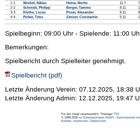
1-1
Wrobel, Niklas
Heina, Moritz
11:7
7
2-2
Schmidt, Philipp
Berger, Tammo
8:11
1
3-3
Klethe, Lucas
Poser, Alexander
6:11
8
4-4
Picker, Timo
Zenner, Constantin
5:11
1
Spielbeginn: 09:00 Uhr - Spielende: 11:00 Uh
Bemerkungen:
Spielbericht durch Spielleiter genehmigt.
Spielbericht (pdf)
Letzte Änderung Verein: 07.12.2025, 18:38 U
Letzte Änderung Admin: 12.12.2025, 19:47 U
Für den Inhalt verantwortlich: Thüringer TTV
© 1999-2026
nu Datenautomaten GmbH - Automatisierte int
Kontakt
,
Impressum
,
Datenschutz