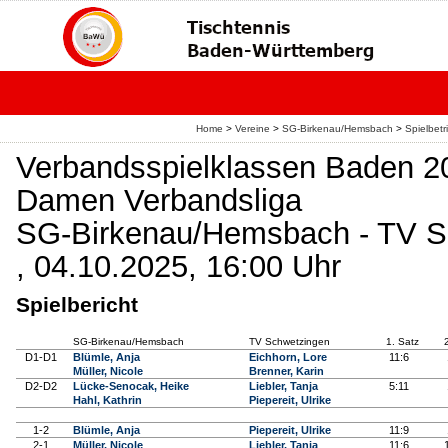
Home
>
Vereine
>
SG-Birkenau/Hemsbach
>
Spielbetr
Verbandsspielklassen Baden 2
Damen Verbandsliga
SG-Birkenau/Hemsbach - TV S
, 04.10.2025, 16:00 Uhr
Spielbericht
SG-Birkenau/Hemsbach
TV Schwetzingen
1. Satz
D1-D1
Blümle, Anja
Eichhorn, Lore
11:6
Müller, Nicole
Brenner, Karin
D2-D2
Lücke-Senocak, Heike
Liebler, Tanja
5:11
Hahl, Kathrin
Piepereit, Ulrike
1-2
Blümle, Anja
Piepereit, Ulrike
11:9
2-1
Müller, Nicole
Liebler, Tanja
11:6