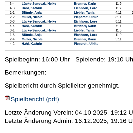
3-4
Lücke-Senocak, Heike
Brenner, Karin
11:9
4-3
Hahl, Kathrin
Eichhorn, Lore
11:7
1-1
Blümle, Anja
Liebler, Tanja
4:11
2-2
Müller, Nicole
Piepereit, Ulrike
8:11
3-3
Lücke-Senocak, Heike
Eichhorn, Lore
8:11
4-4
Hahl, Kathrin
Brenner, Karin
7:11
3-1
Lücke-Senocak, Heike
Liebler, Tanja
11:5
1-3
Blümle, Anja
Eichhorn, Lore
11:9
2-4
Müller, Nicole
Brenner, Karin
5:11
4-2
Hahl, Kathrin
Piepereit, Ulrike
Spielbeginn: 16:00 Uhr - Spielende: 19:10 Uh
Bemerkungen:
Spielbericht durch Spielleiter genehmigt.
Spielbericht (pdf)
Letzte Änderung Verein: 04.10.2025, 19:12 U
Letzte Änderung Admin: 16.12.2025, 19:16 U