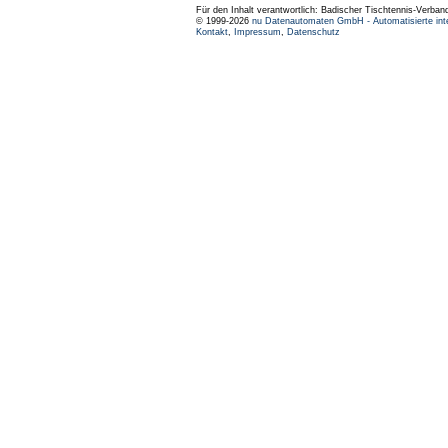
Für den Inhalt verantwortlich: Badischer Tischtennis-Verband
© 1999-2026
nu Datenautomaten GmbH - Automatisierte int
Kontakt
,
Impressum
,
Datenschutz