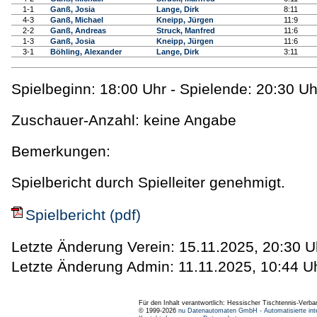
1-1
Ganß, Josia
Lange, Dirk
8:11
4-3
Ganß, Michael
Kneipp, Jürgen
11:9
2-2
Ganß, Andreas
Struck, Manfred
11:6
1-3
Ganß, Josia
Kneipp, Jürgen
11:6
3-1
Böhling, Alexander
Lange, Dirk
3:11
Spielbeginn: 18:00 Uhr - Spielende: 20:30 Uh
Zuschauer-Anzahl: keine Angabe
Bemerkungen:
Spielbericht durch Spielleiter genehmigt.
Spielbericht (pdf)
Letzte Änderung Verein: 15.11.2025, 20:30 U
Letzte Änderung Admin: 11.11.2025, 10:44 U
Für den Inhalt verantwortlich: Hessischer Tischtennis-Verba
© 1999-2026
nu Datenautomaten GmbH - Automatisierte int