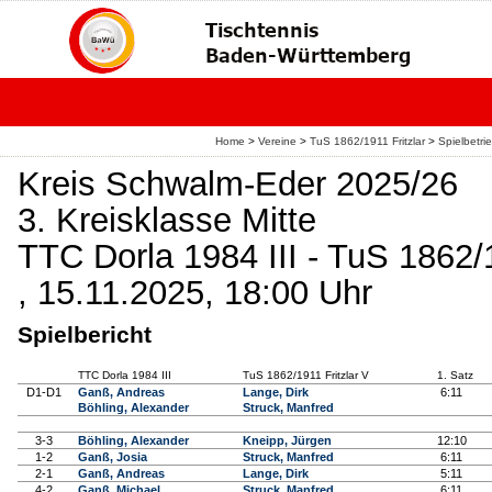
Home
>
Vereine
>
TuS 1862/1911 Fritzlar
>
Spielbetri
Kreis Schwalm-Eder 2025/26
3. Kreisklasse Mitte
TTC Dorla 1984 III - TuS 1862/1
, 15.11.2025, 18:00 Uhr
Spielbericht
TTC Dorla 1984 III
TuS 1862/1911 Fritzlar V
1. Satz
D1-D1
Ganß, Andreas
Lange, Dirk
6:11
Böhling, Alexander
Struck, Manfred
3-3
Böhling, Alexander
Kneipp, Jürgen
12:10
1-2
Ganß, Josia
Struck, Manfred
6:11
2-1
Ganß, Andreas
Lange, Dirk
5:11
4-2
Ganß, Michael
Struck, Manfred
6:11