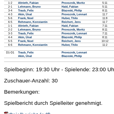
1-2
Altrieth, Fabian
Provoznik, Moritz
5:11
2-1
Lehmann, Bruno
Haid, Fabian
5:11
3-4
Traub, Felix
Blazeski, Philip
8:11
4-3
Akin, Ünal
Provoznik, Lennart
11:7
5-6
Frank, Noel
Huber, Thilo
11:8
6-5
Rehmann, Konstantin
Reichert, Jens
11:7
1-1
Altrieth, Fabian
Haid, Fabian
7:11
2-2
Lehmann, Bruno
Provoznik, Moritz
8:11
3-3
Traub, Felix
Provoznik, Lennart
7:11
4-4
Akin, Ünal
Blazeski, Philip
8:11
5-5
Frank, Noel
Reichert, Jens
10:12
6-6
Rehmann, Konstantin
Huber, Thilo
11:2
D1-D1
Traub, Felix
Provoznik, Lennart
Akin, Ünal
Blazeski, Philip
Spielbeginn: 19:30 Uhr - Spielende: 23:00 Uh
Zuschauer-Anzahl: 30
Bemerkungen:
Spielbericht durch Spielleiter genehmigt.