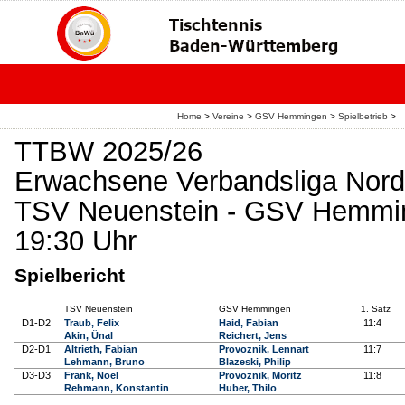
Home
>
Vereine
>
GSV Hemmingen
>
Spielbetrieb
>
TTBW 2025/26
Erwachsene Verbandsliga Nord
TSV Neuenstein - GSV Hemmin
19:30 Uhr
Spielbericht
TSV Neuenstein
GSV Hemmingen
1. Satz
D1-D2
Traub, Felix
Haid, Fabian
11:4
Akin, Ünal
Reichert, Jens
D2-D1
Altrieth, Fabian
Provoznik, Lennart
11:7
Lehmann, Bruno
Blazeski, Philip
D3-D3
Frank, Noel
Provoznik, Moritz
11:8
Rehmann, Konstantin
Huber, Thilo