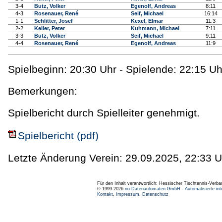
3-4
Butz, Volker
Egenolf, Andreas
8:11
4-3
Rosenauer, René
Seif, Michael
16:14
1-1
Schlitter, Josef
Kexel, Elmar
11:3
2-2
Keller, Peter
Kuhmann, Michael
7:11
3-3
Butz, Volker
Seif, Michael
9:11
4-4
Rosenauer, René
Egenolf, Andreas
11:9
Spielbeginn: 20:30 Uhr - Spielende: 22:15 Uh
Bemerkungen:
Spielbericht durch Spielleiter genehmigt.
Spielbericht (pdf)
Letzte Änderung Verein: 29.09.2025, 22:33 U
Für den Inhalt verantwortlich: Hessischer Tischtennis-Verba
© 1999-2026
nu Datenautomaten GmbH - Automatisierte int
Kontakt
,
Impressum
,
Datenschutz