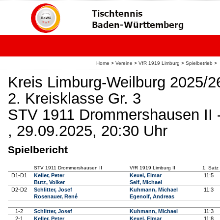
Home
>
Vereine
>
VfR 1919 Limburg
>
Spielbetrieb
>
Kreis Limburg-Weilburg 2025/2
2. Kreisklasse Gr. 3
STV 1911 Drommershausen II -
, 29.09.2025, 20:30 Uhr
Spielbericht
STV 1911 Drommershausen II
VfR 1919 Limburg II
1. Satz
D1-D1
Keller, Peter
Kexel, Elmar
11:5
Butz, Volker
Seif, Michael
D2-D2
Schlitter, Josef
Kuhmann, Michael
11:3
Rosenauer, René
Egenolf, Andreas
1-2
Schlitter, Josef
Kuhmann, Michael
11:3
2-1
Keller, Peter
Kexel, Elmar
11:8