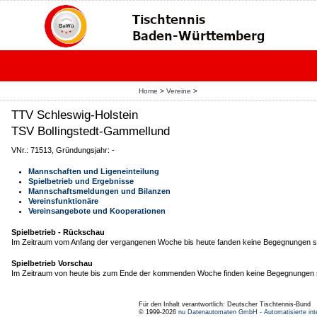
Home
>
Vereine
>
TTV Schleswig-Holstein
TSV Bollingstedt-Gammellund
VNr.: 71513, Gründungsjahr: -
Mannschaften und Ligeneinteilung
Spielbetrieb und Ergebnisse
Mannschaftsmeldungen und Bilanzen
Vereinsfunktionäre
Vereinsangebote und Kooperationen
Spielbetrieb - Rückschau
Im Zeitraum vom Anfang der vergangenen Woche bis heute fanden keine Begegnungen st
Spielbetrieb Vorschau
Im Zeitraum von heute bis zum Ende der kommenden Woche finden keine Begegnungen s
Für den Inhalt verantwortlich: Deutscher Tischtennis-Bund
© 1999-2026
nu Datenautomaten GmbH - Automatisierte int