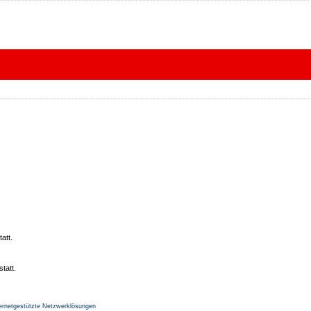
att.
tatt.
ernetgestützte Netzwerklösungen