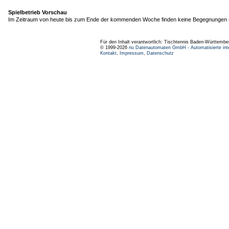
Spielbetrieb Vorschau
Im Zeitraum von heute bis zum Ende der kommenden Woche finden keine Begegnungen s
Für den Inhalt verantwortlich: Tischtennis Baden-Württembe
© 1999-2026
nu Datenautomaten GmbH - Automatisierte int
Kontakt
,
Impressum
,
Datenschutz