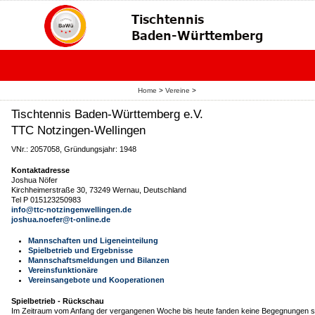
Home
>
Vereine
>
Tischtennis Baden-Württemberg e.V.
TTC Notzingen-Wellingen
VNr.: 2057058, Gründungsjahr: 1948
Kontaktadresse
Joshua Nöfer
Kirchheimerstraße 30, 73249 Wernau, Deutschland
Tel P 015123250983
info@ttc-notzingenwellingen.de
joshua.noefer@t-online.de
Mannschaften und Ligeneinteilung
Spielbetrieb und Ergebnisse
Mannschaftsmeldungen und Bilanzen
Vereinsfunktionäre
Vereinsangebote und Kooperationen
Spielbetrieb - Rückschau
Im Zeitraum vom Anfang der vergangenen Woche bis heute fanden keine Begegnungen st