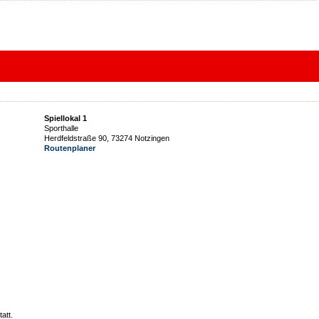
Spiellokal 1
Sporthalle
Herdfeldstraße 90, 73274 Notzingen
Routenplaner
att.